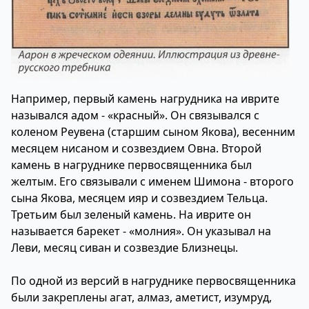
Например, первый камень нагрудника на иврите
назывался адом - «красный». Он связывался с
коленом Реувена (старшим сыном Якова), весенним
месяцем нисаном и созвездием Овна. Второй
камень в нагруднике первосвященника был
желтым. Его связывали с именем Шимона - второго
сына Якова, месяцем ияр и созвездием Тельца.
Третьим был зеленый камень. На иврите он
называется барекет - «молния». Он указывал на
Леви, месяц сиван и созвездие Близнецы.
По одной из версий в нагруднике первосвященника
были закреплены агат, алмаз, аметист, изумруд,