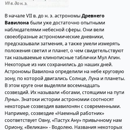
В
начале VII в. до н. э.
астрономы
Древнего
Вавилона
были уже достаточно опытными
наблюдателями небесной сферы. Они вели
своеобразные астрономические дневники,
предсказывали затмения, а также умели измерять
положения светил и планет, о чем свидетельствуют
так называемые клинописные таблички Мул Апин.
Некоторые из них сохранились до наших дней.
Астрономы Вавилона определили на небе круговую
зону, по которой двигались Солнце, Луна и планеты.
В этом круге они выделяли восемнадцать
созвездий. Их называли «богами, стоящими на пути
Луны». Знатоки истории астрономии соотносят
некоторые созвездия вавилонян с современными.
Например, созвездие «Наемный работник»
соответствует Овну, «Пастух Ану» привычному нам
Ориону, «Великан» - Водолею. Названия некоторых