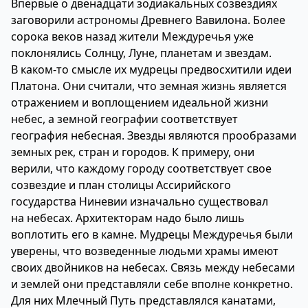
Впервые о двенадцати зодиакальных созвездиях
заговорили астрономы Древнего Вавилона. Более
сорока веков назад жители Междуречья уже
поклонялись Солнцу, Луне, планетам и звездам.
В каком-то смысле их мудрецы предвосхитили идеи
Платона. Они считали, что земная жизнь является
отражением и воплощением идеальной жизни
небес, а земной географии соответствует
география небесная. Звезды являются прообразами
земных рек, стран и городов. К примеру, они
верили, что каждому городу соответствует свое
созвездие и план столицы Ассирийского
государства Ниневии изначально существовал
на небесах. Архитекторам надо было лишь
воплотить его в камне. Мудрецы Междуречья были
уверены, что возведенные людьми храмы имеют
своих двойников на небесах. Связь между небесами
и землей они представляли себе вполне конкретно.
Для них Млечный Путь представлялся канатами,