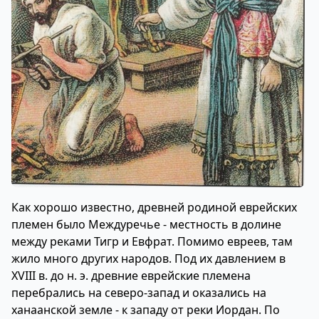
К
ак хорошо известно, древней родиной еврейских
племен было Междуречье - местность в долине
между реками Тигр и Евфрат. Помимо евреев, там
жило много других народов. Под их давлением в
XVIII в. до н. э. древние еврейские племена
перебрались на северо-запад и оказались на
ханаанской земле - к западу от реки Иордан. По