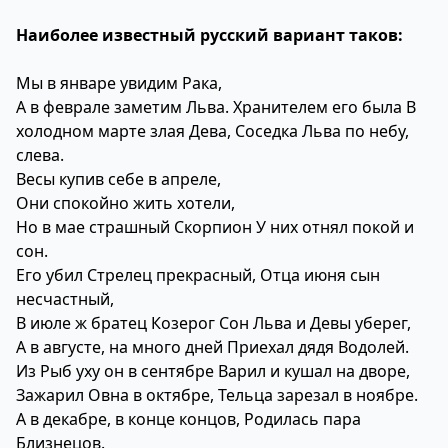
Наиболее известный русский вариант таков:
Мы в январе увидим Рака,
А в феврале заметим Льва. Хранителем его была В
холодном марте злая Дева, Соседка Льва по небу,
слева.
Весы купив себе в апреле,
Они спокойно жить хотели,
Но в мае страшный Скорпион У них отнял покой и
сон.
Его убил Стрелец прекрасный, Отца июня сын
несчастный,
В июле ж братец Козерог Сон Льва и Девы уберег,
А в августе, на много дней Приехал дядя Водолей.
Из Рыб уху он в сентябре Варил и кушал на дворе,
Зажарил Овна в октябре, Тельца зарезал в ноябре.
А в декабре, в конце концов, Родилась пара
Близнецов.