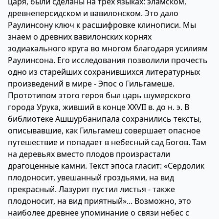
царя, были сделаны на трех языках: эламском,
древнеперсидском и вавилонском. Это дало
Раулинсону ключ к расшифровке клинописи. Мы
знаем о древних вавилонских корнях
зодиакального круга во многом благодаря усилиям
Раулинсона. Его исследования позволили прочесть
одно из старейших сохранившихся литературных
произведений в мире - Эпос о Гильгамеше.
Прототипом этого героя был царь шумерского
города Урука, живший в конце XXVII в. до н. э. В
библиотеке Ашшурбанипала сохранились тексты,
описывавшие, как Гильгамеш совершает опасное
путешествие и попадает в небесный сад Богов. Там
на деревьях вместо плодов произрастали
драгоценные камни. Текст эпоса гласит: «Сердолик
плодоносит, увешанный гроздьями, на вид
прекрасный. Лазурит пустил листья - также
плодоносит, на вид приятный»... Возможно, это
наиболее древнее упоминание о связи небес с