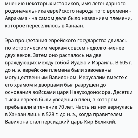
мнению некоторых историков, имя легендарного
родоначальника еврейского народа того времени -
Авра-ама - на самом деле было названием племени,
которое переселилось в Ханаан.
Эра процветания еврейского государства длилась
по историческим меркам совсем недолго -менее
двух веков. Затем оно распалось на две
враждующих между собой Иудею и Израиль. В 605 г.
до н. э. еврейские племена были завоеваны
могущественным Вавилоном. Иерусалим вместе с
его храмом и дворцами был разрушен до
основания войсками царя Навуходоносора. Десятки
тысяч евреев были уведены в плен, в котором
пребывали в течение 70 лет. Часть из них вернулась
в Ханаан лишь в 528 г. до н. э., когда правителем
Вавилона стал персидский царь Кир Великий.