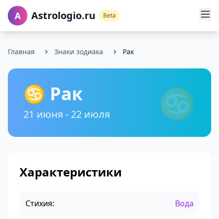
Astrologio.ru
A
Beta
Главная
Знаки зодиака
Рак
♋ Рак
♋
21 июня - 22 июля
Характеристики
Стихия:
Вода