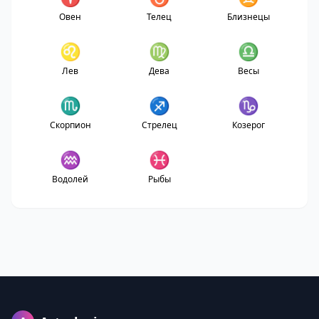
Овен
Телец
Близнецы
♌
♍
♎
Лев
Дева
Весы
♏
♐
♑
Скорпион
Стрелец
Козерог
♒
♓
Водолей
Рыбы