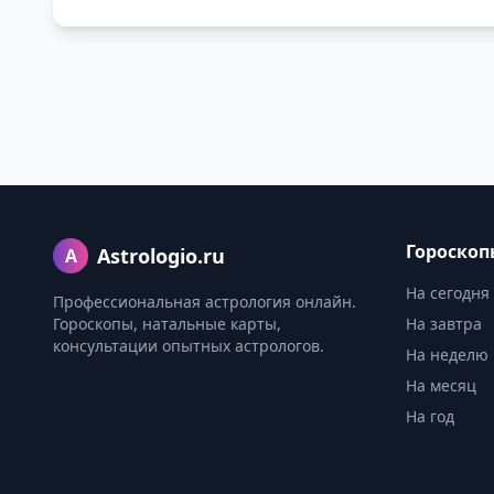
Гороскоп
Astrologio.ru
A
На сегодня
Профессиональная астрология онлайн.
Гороскопы, натальные карты,
На завтра
консультации опытных астрологов.
На неделю
На месяц
На год