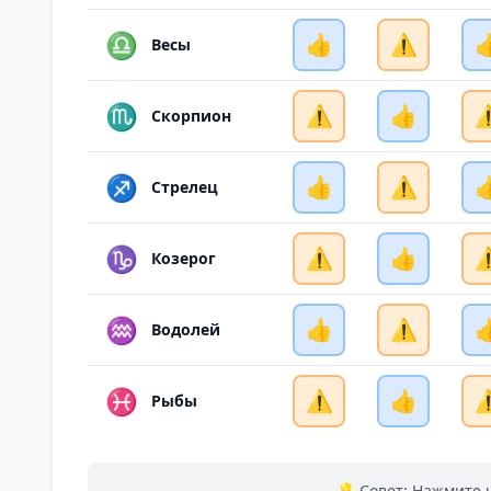
♎
👍
⚠️

Весы
♏
⚠️
👍
⚠
Скорпион
♐
👍
⚠️

Стрелец
♑
⚠️
👍
⚠
Козерог
♒
👍
⚠️

Водолей
♓
⚠️
👍
⚠
Рыбы
💡 Совет:
Нажмите н