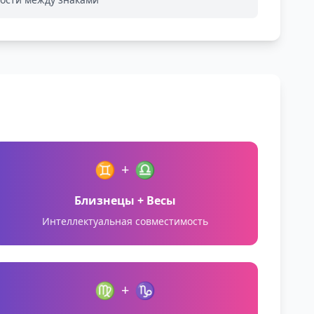
♊
♎
+
Близнецы + Весы
Интеллектуальная совместимость
♍
♑
+