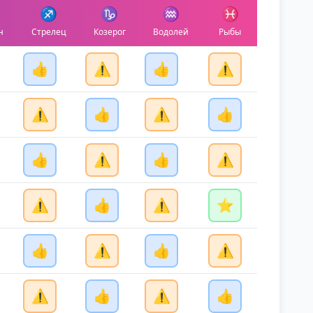
♐
♑
♒
♓
н
Стрелец
Козерог
Водолей
Рыбы
👍
⚠️
👍
⚠️
⚠️
👍
⚠️
👍
👍
⚠️
👍
⚠️
⚠️
👍
⚠️
⭐
👍
⚠️
👍
⚠️
⚠️
👍
⚠️
👍