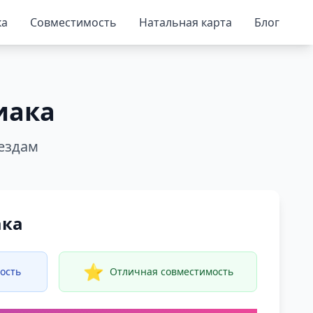
ка
Совместимость
Натальная карта
Блог
иака
вездам
ака
⭐
ость
Отличная совместимость