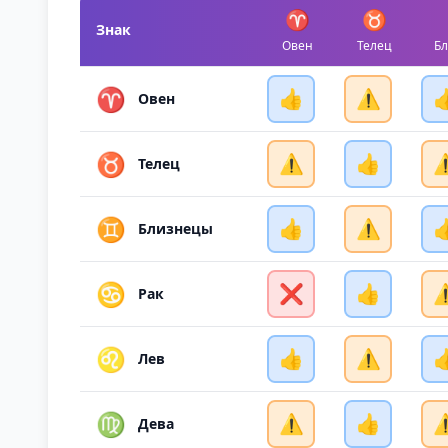
♈
♉
Знак
Овен
Телец
Б
♈
👍
⚠️

Овен
♉
⚠️
👍
⚠
Телец
♊
👍
⚠️

Близнецы
♋
❌
👍
⚠
Рак
♌
👍
⚠️

Лев
♍
⚠️
👍
⚠
Дева