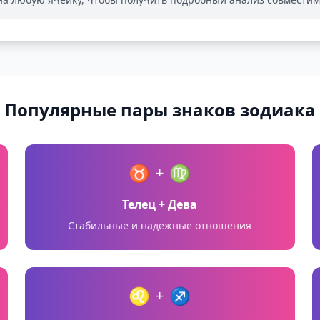
Популярные пары знаков зодиака
♉
♍
+
Телец + Дева
Стабильные и надежные отношения
♌
♐
+