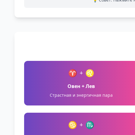
♈
♌
+
Овен + Лев
Страстная и энергичная пара
♋
♏
+