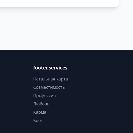
footer.services
Натальная карта
Совместимость
Профессия
Любовь
Карма
Блог