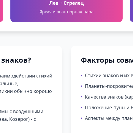
Лев + Стрелец
Яркая и авантюрная пара
 знаков?
Факторы сов
•
Стихии знаков и их
взаимодействии стихий
нальные,
•
Планеты-покровител
стихии обычно хорошо
•
Качества знаков (к
•
Положение Луны и В
тимы с воздушными
•
Аспекты между пла
ва, Козерог) - с