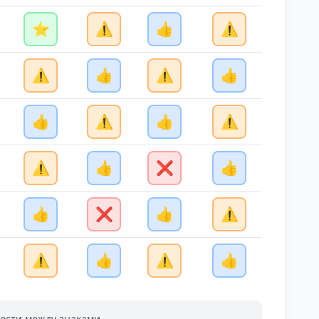
⭐
⚠️
👍
⚠️
⚠️
👍
⚠️
👍
👍
⚠️
👍
⚠️
⚠️
👍
❌
👍
👍
❌
👍
⚠️
⚠️
👍
⚠️
👍
ости между знаками