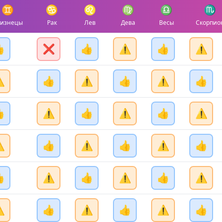
♊
♋
♌
♍
♎
♏
лизнецы
Рак
Лев
Дева
Весы
Скорпио

❌
👍
⚠️
👍
⚠️
️
👍
⚠️
👍
⚠️
👍

⚠️
👍
⚠️
👍
⚠️
️
👍
⚠️
👍
⚠️
👍

⚠️
👍
⚠️
👍
⚠️
️
👍
⚠️
👍
⚠️
👍