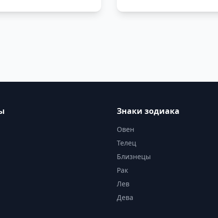
ы
Знаки зодиака
Овен
Телец
Близнецы
Рак
Лев
Дева