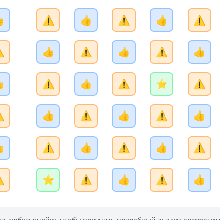

⚠️
👍
⚠️
👍
⚠️
️
👍
⚠️
👍
⚠️
👍

⚠️
👍
⚠️
⭐
⚠️
️
👍
⚠️
👍
⚠️
👍

⚠️
👍
⚠️
👍
⚠️
️
⭐
⚠️
👍
⚠️
👍
а любую ячейку, чтобы получить подробный анализ совместим