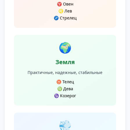
♈ Овен
♌ Лев
♐ Стрелец
🌍
Земля
Практичные, надежные, стабильные
♉ Телец
♍ Дева
♑ Козерог
💨