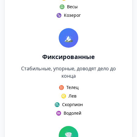
♎
Весы
♑
Козерог
🏔️
Фиксированные
Стабильные, упорные, доводят дело до
конца
♉
Телец
♌
Лев
♏
Скорпион
♒
Водолей
🌪️