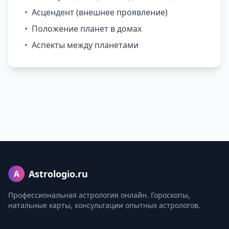
•
Асцендент (внешнее проявление)
•
Положение планет в домах
•
Аспекты между планетами
Astrologio.ru
A
Профессиональная астрология онлайн. Гороскопы,
натальные карты, консультации опытных астрологов.