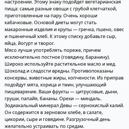
настроении. Этому знаку подойдет вегетарианская
пища: самые разные овощи с грубой клетчаткой,
приготовленные на пару. Очень хороши
кабачковые. Основой диеты могут стать
макаронные изделия и крупы — гречка, пшено, овес
и пшеничный хлеб. К этому списку добавьте сыр,
яйца, йогурт и творог.
Мясо лучше употреблять пореже, причем
исключительно постное (говядину, баранину).
Широко используйте растительное масло и мед.
Шоколад и сладости вредны. Противопоказаны
консервы, животные жиры, копчености. Из приправ
подойдут мята, корица и тмин, улучшающий
пищеварение. Ваши фрукты — цитрусовые, дыни,
груши, папайя, бананы. Орехи — миндаль.
Зодиакальный минерал Девы — сернокислый калий.
Он содержится в зерновом хлебе, в салате,
цикории, сыре и говядине. Разгрузочный день
желательно устраивать по средам.