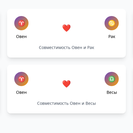
♈
♋
❤️
Овен
Рак
Совместимость Овен и Рак
♈
♎
❤️
Овен
Весы
Совместимость Овен и Весы