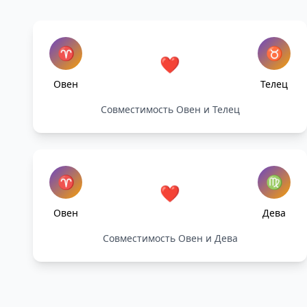
♈
♉
❤️
Овен
Телец
Совместимость Овен и Телец
♈
♍
❤️
Овен
Дева
Совместимость Овен и Дева