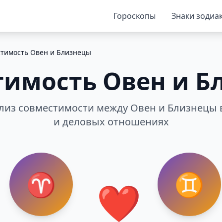
Гороскопы
Знаки зодиа
тимость Овен и Близнецы
тимость Овен и Б
из совместимости между Овен и Близнецы 
и деловых отношениях
♈
♊
❤️