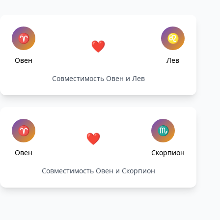
♈
♌
❤️
Овен
Лев
Совместимость Овен и Лев
♈
♏
❤️
Овен
Скорпион
Совместимость Овен и Скорпион