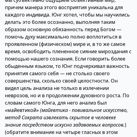
мы субъективно ощущаем объективный мир,
причем манера этого восприятия уникальна для
каждого индивида. Юнг хотел, чтобы мы научились
делать это более осознанно, выполняя таким
образом основную обязанность перед Богом —
помочь духу максимально полно воплотиться в
проявленном (физическом) мире и, в то же самое
время, освободить плененное сияние мироздания с
помощью нашего сознания. Если говорить более
обыденным языком, то Юнг подчеркивал важность
принятия самого себя — не столько своего
совершенства, сколько своей целостности. Он
видел цель анализа не только в излечении
неврозов, но и в продолжении духовного роста. По
словам самого Юнга, для него анализ был
«майевтикой»
(майевтика - повивальное искусство,
метод Сократа извлекать скрытое в человеке
знание посредством искусно задаваемых вопросов.
)
(обратите внимание на четыре гласных в этом