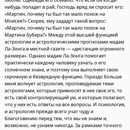
люблю. Однажды его осенило, что если он когда-
нибудь попадет в рай, Господь вряд ли спросит его:
«Мартин, почему ты был так мало похож на
Моисея?» Скорее, ему зададут такой вопрос:
«Мартин, почему ты был так мало похож на
Мартина Бубера?» Между этой высшей функцией
астрологии и астрологическими прогнозами мадам
Ла-Зонга в местной газете — «дистанция огромного
размера». Однако мадам Ла-Зонга помогает
практически каждому человеку узнать о его
солнечном знаке, и поэтому она выполняет свою
скромную и безвредную функцию. Гораздо больше
меня волнует астрология, проповедуемая теми
астрологами, которые привносят в нее свое эго, то
есть свой контролирующий ум, и которые полагают,
что у них есть ответы на все вопросы. И психология,
и астрология прежде всего учат чуду и
благоговению перед тем, что мы не знаем и,
возможно, не узнаем никогда. За рамками точного