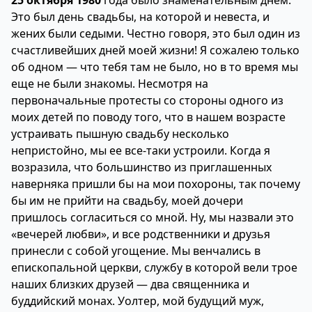
25 октября 1980
года было знаменательным днем.
Это был день свадьбы, на которой и невеста, и
жених были седыми. Честно говоря, это был один из
счастливейших дней моей жизни! Я сожалею только
об одном — что тебя там не было, но в то время мы
еще не были знакомы. Несмотря на
первоначальные протесты со стороны одного из
моих детей по поводу того, что в нашем возрасте
устраивать пышную свадьбу несколько
непристойно, мы ее все-таки устроили. Когда я
возразила, что большинство из приглашенных
наверняка пришли бы на мои похороны, так почему
бы им не прийти на свадьбу, моей дочери
пришлось согласиться со мной. Ну, мы назвали это
«вечерей любви», и все родственники и друзья
принесли с собой угощение. Мы венчались в
епископальной церкви, службу в которой вели трое
наших близких друзей — два священника и
буддийский монах. Уолтер, мой будущий муж,