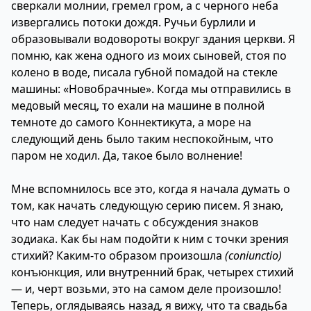
сверкали молнии, гремел гром, а с черного неба
извергались потоки дождя. Ручьи бурлили и
образовывали водовороты вокруг здания церкви. Я
помню, как жена одного из моих сыновей, стоя по
колено в воде, писала губной помадой на стекле
машины: «Новобрачные». Когда мы отправились в
медовый месяц, то ехали на машине в полной
темноте до самого Коннектикута, а море на
следующий день было таким неспокойным, что
паром не ходил. Да, такое было волнение!
Мне вспомнилось все это, когда я начала думать о
том, как начать следующую серию писем. Я знаю,
что нам следует начать с обсуждения знаков
зодиака. Как бы нам подойти к ним с точки зрения
стихий? Каким-то образом произошла
(coniunctio)
конъюнкция, или внутренний брак, четырех стихий
— и, черт возьми, это на самом деле произошло!
Теперь, оглядываясь назад, я вижу, что та свадьба