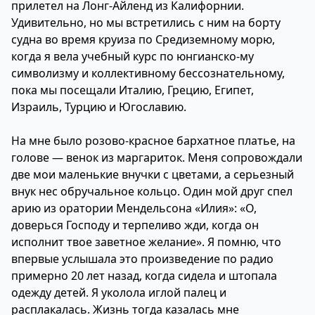
прилетел на Лонг-Айленд из Калифорнии.
Удивительно, но мы встретились с ним на борту
судна во время круиза по Средиземному морю,
когда я вела учебный курс по юнгианско-му
символизму и коллективному бессознательному,
пока мы посещали Италию, Грецию, Египет,
Израиль, Турцию и Югославию.
На мне было розово-красное бархатное платье, на
голове — венок из маргариток. Меня сопровождали
две мои маленькие внучки с цветами, а серьезный
внук нес обручальное кольцо. Один мой друг спел
арию из оратории Мендельсона «Илия»: «О,
доверься Господу и терпеливо жди, когда он
исполнит твое заветное желание». Я помню, что
впервые услышала это произведение по радио
примерно 20 лет назад, когда сидела и штопала
одежду детей. Я уколола иглой палец и
расплакалась. Жизнь тогда казалась мне