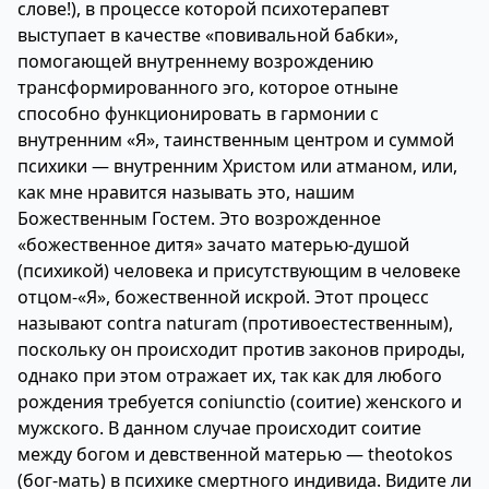
слове!), в процессе которой психотерапевт
выступает в качестве «повивальной бабки»,
помогающей внутреннему возрождению
трансформированного эго, которое отныне
способно функционировать в гармонии с
внутренним «Я», таинственным центром и суммой
психики — внутренним Христом или атманом, или,
как мне нравится называть это, нашим
Божественным Гостем. Это возрожденное
«божественное дитя» зачато матерью-душой
(психикой) человека и присутствующим в человеке
отцом-«Я», божественной искрой. Этот процесс
называют contra naturam (противоестественным),
поскольку он происходит против законов природы,
однако при этом отражает их, так как для любого
рождения требуется coniunctio (соитие) женского и
мужского. В данном случае происходит соитие
между богом и девственной матерью — theotokos
(бог-мать) в психике смертного индивида. Видите ли