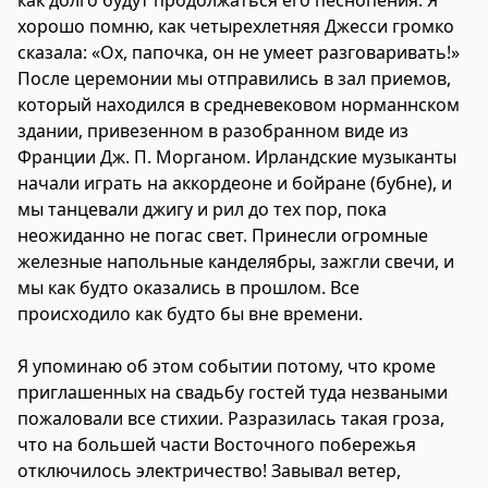
как долго будут продолжаться его песнопения. Я
хорошо помню, как четырехлетняя Джесси громко
сказала: «Ох, папочка, он не умеет разговаривать!»
После церемонии мы отправились в зал приемов,
который находился в средневековом норманнском
здании, привезенном в разобранном виде из
Франции Дж. П. Морганом. Ирландские музыканты
начали играть на аккордеоне и бойране (бубне), и
мы танцевали джигу и рил до тех пор, пока
неожиданно не погас свет. Принесли огромные
железные напольные канделябры, зажгли свечи, и
мы как будто оказались в прошлом. Все
происходило как будто бы вне времени.
Я упоминаю об этом событии потому, что кроме
приглашенных на свадьбу гостей туда незваными
пожаловали все стихии. Разразилась такая гроза,
что на большей части Восточного побережья
отключилось электричество! Завывал ветер,