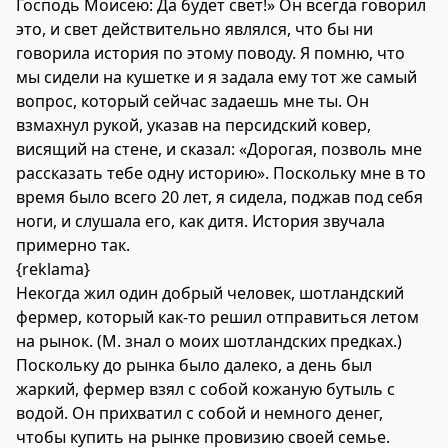
Господь Моисею: Да будет свет!» Он всегда говорил
это, и свет действительно являлся, что бы ни
говорила история по этому поводу. Я помню, что
мы сидели на кушетке и я задала ему тот же самый
вопрос, который сейчас задаешь мне ты. Он
взмахнул рукой, указав на персидский ковер,
висящий на стене, и сказал: «Дорогая, позволь мне
рассказать тебе одну историю». Поскольку мне в то
время было всего 20 лет, я сидела, поджав под себя
ноги, и слушала его, как дитя. История звучала
примерно так.
{reklama}
Некогда жил один добрый человек, шотландский
фермер, который как-то решил отправиться летом
на рынок. (М. знал о моих шотландских предках.)
Поскольку до рынка было далеко, а день был
жаркий, фермер взял с собой кожаную бутыль с
водой. Он прихватил с собой и немного денег,
чтобы купить на рынке провизию своей семье.