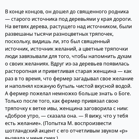
В конце концов, он дошел до священного родника
— старого источника под деревьями у края дороги.
На ветвях дерева, растущего над источником, были
развешаны тысячи разноцветных тряпочек,
поскольку, видишь ли, это был священный
источник, источник желаний, а цветные тряпочки
люди завязывали для того, чтобы напомнить духам
о своих желаниях. Вдруг из-за деревьев появилась
расторопная и приветливая старая женщина — как
раз в то время, что фермер загадывал свое желание
и наполнял кожаную бутыль чистой вкусной водой.
А фермер пожелал немножко больше знать о Боге.
Только после того, как фермер привязал свою
тряпочку к ветке ивы, женщина заговорила с ним:
«Доброе утро, — сказала она. — Я вижу, что у тебя
есть желание». (Попытка М. воспроизвести
шотландский акцент с его отчетливым звуком «р»
вызвала у меня смех.)