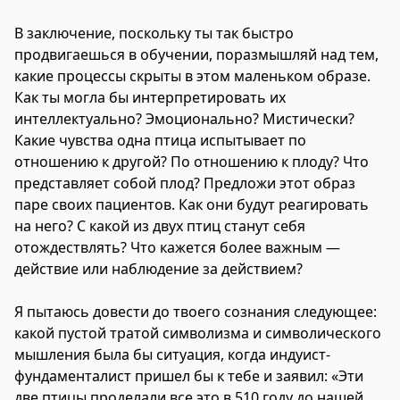
В заключение, поскольку ты так быстро
продвигаешься в обучении, поразмышляй над тем,
какие процессы скрыты в этом маленьком образе.
Как ты могла бы интерпретировать их
интеллектуально? Эмоционально? Мистически?
Какие чувства одна птица испытывает по
отношению к другой? По отношению к плоду? Что
представляет собой плод? Предложи этот образ
паре своих пациентов. Как они будут реагировать
на него? С какой из двух птиц станут себя
отождествлять? Что кажется более важным —
действие или наблюдение за действием?
Я пытаюсь довести до твоего сознания следующее:
какой пустой тратой символизма и символического
мышления была бы ситуация, когда индуист-
фундаменталист пришел бы к тебе и заявил: «Эти
две птицы проделали все это в 510 году до нашей