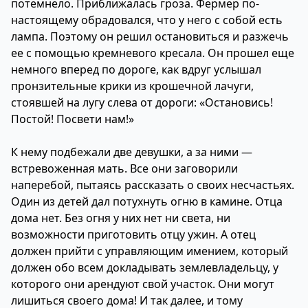
потемнело. Приближалась гроза. Фермер по-
настоящему обрадовался, что у него с собой есть
лампа. Поэтому он решил остановиться и разжечь
ее с помощью кремневого кресала. Он прошел еще
немного вперед по дороге, как вдруг услышал
пронзительные крики из крошечной лачуги,
стоявшей на лугу слева от дороги: «Остановись!
Постой! Посвети нам!»
К нему подбежали две девушки, а за ними —
встревоженная мать. Все они заговорили
наперебой, пытаясь рассказать о своих несчастьях.
Один из детей дал потухнуть огню в камине. Отца
дома нет. Без огня у них нет ни света, ни
возможности приготовить отцу ужин. А отец
должен прийти с управляющим имением, который
должен обо всем докладывать землевладельцу, у
которого они арендуют свой участок. Они могут
лишиться своего дома! И так далее, и тому