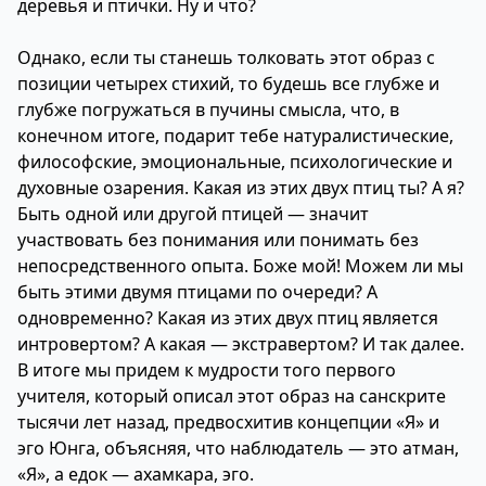
деревья и птички. Ну и что?
Однако, если ты станешь толковать этот образ с
позиции четырех стихий, то будешь все глубже и
глубже погружаться в пучины смысла, что, в
конечном итоге, подарит тебе натуралистические,
философские, эмоциональные, психологические и
духовные озарения. Какая из этих двух птиц ты? А я?
Быть одной или другой птицей — значит
участвовать без понимания или понимать без
непосредственного опыта. Боже мой! Можем ли мы
быть этими двумя птицами по очереди? А
одновременно? Какая из этих двух птиц является
интровертом? А какая — экстравертом? И так далее.
В итоге мы придем к мудрости того первого
учителя, который описал этот образ на санскрите
тысячи лет назад, предвосхитив концепции «Я» и
эго Юнга, объясняя, что наблюдатель — это атман,
«Я», а едок — ахамкара, эго.