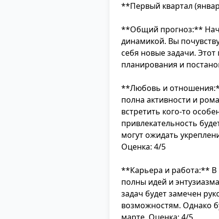
**Первый квартал (январ
**Общий прогноз:** Нач
динамикой. Вы почувству
себя новые задачи. Этот
планирования и постанов
**Любовь и отношения:*
полна активности и ром
встретить кого-то особе
привлекательность будет 
могут ожидать укреплен
Оценка: 4/5
**Карьера и работа:** 
полны идей и энтузиазм
задач будет замечен рук
возможностям. Однако бу
марте. Оценка: 4/5