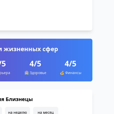
и жизненных сфер
/5
4/5
4/5
рьера
🏥 Здоровье
💰 Финансы
ля Близнецы
на неделю
на месяц