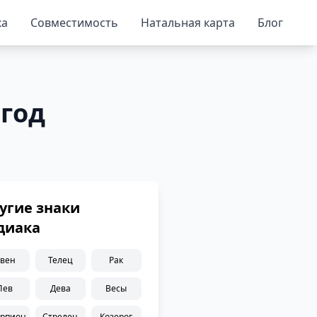
ка
Совместимость
Натальная карта
Блог
 год
угие знаки
диака
вен
Телец
Рак
Лев
Дева
Весы
орпион
Стрелец
Козерог