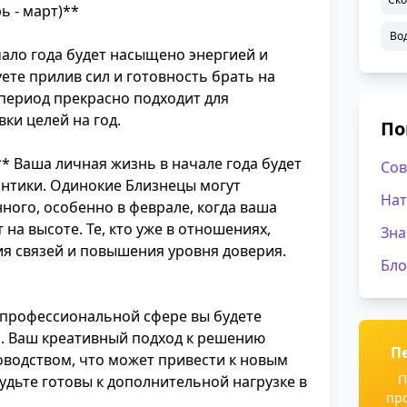
ь - март)**
Во
ало года будет насыщено энергией и
ете прилив сил и готовность брать на
 период прекрасно подходит для
ки целей на год.
По
* Ваша личная жизнь в начале года будет
Сов
антики. Одинокие Близнецы могут
Нат
нного, особенно в феврале, когда ваша
на высоте. Те, кто уже в отношениях,
Зна
ия связей и повышения уровня доверия.
Бло
В профессиональной сфере вы будете
а. Ваш креативный подход к решению
П
оводством, что может привести к новым
П
дьте готовы к дополнительной нагрузке в
пр